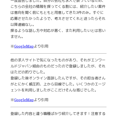
一度面会しました。自分の会社も求人で扱っているため、
こちらの会社の情報を探ってくる割には、紹介したい案件
は意向を聞く前にもともと用意してきた3件のみ。すぐに
応募させたかったようで、考えさせてくれと送ったらそれ
以降連絡なし。
探るような話し方や対応が悪く、また利用したいとは思い
ません。
※
GoogleMap
より引用
他の求人サイトで気になったものがあり、それがエンワー
ルドジャパン経由のものだったので登録しましたが、それ
はただの釣りでした。
登録した後オンライン面談したんですが、その担当者さん
がとにかく威圧的、上から目線でした。いくつかのエージ
ェントを利用しましたがここだけそんな感じでした。
※
GoogleMap
より引用
登録した内容と違う職種ばかり紹介してきます！注意する