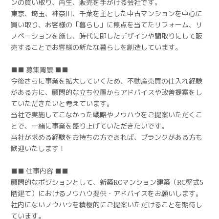
ンの買い取り、再生、販売を手がける会社です。
東京、埼玉、神奈川、千葉を主とした中古マンションを中心に
買い取り、お客様の「暮らし」に焦点を当てたリフォーム、リ
ノベーションを施し、時代に即したデザインや間取りにして販
売することでお客様の新たな暮らしを創造しています。
■■ 募集背景 ■■
今後さらに事業を拡大していくため、不動産売買の仕入れ経験
がある方に、顧問的な立ち位置からアドバイスや改善提案をし
ていただきたいと考えています。
当社で実施してこなかった戦略やノウハウをご提案いただくこ
とで、一緒に事業を盛り上げていただきたいです。
当社が求める経験をお持ちの方であれば、ブランクがある方も
歓迎いたします！
■■ 仕事内容 ■■
顧問的なポジションとして、新築RCマンション建築（RC壁式5
階建て）におけるノウハウ提供・アドバイスをお願いします。
社内にないノウハウを積極的にご提案いただけることを期待し
ています。