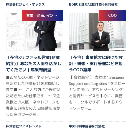
株式会社ジェイ・マックス
KOBUSHI MARKETING合同会社
営業・企画, インサイドセールス
COO
【在宅×リファラル営業(企業
【在宅】事業拡大に向けた設
紹介)】あなたの人脈を活かし
計・構想・実行管理などを担
てください｜成果報酬型
うCOO募集
■あなたの人脈・ネットワーク
【 会社紹介 】 当社は " Business
を活かした企業紹介をお願いし
Support and Logistics " をスロー
ます■ ～ こんな方にご検討い
ガンに掲げ、アウトソーシング
ただきたいお仕事です ～ ☑企
と物流サービスを中心に、業務
業様との人脈・ネットワークを
をトータルでサポートするアウ
豊富にお持ちの方 ☑経験を活か
トソーサー...
した在宅ワークを...
株式会社タイズトラスト
中央印刷事務器株式会社