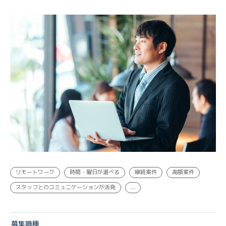
COO, 営業・企画 | 業務委託
リモートワーク
時間・曜日が選べる
継続案件
高額案件
スタッフとのコミュニケーションが活発
...
募集職種