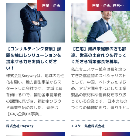
営業・企画
営業・企画, 経営企画・事業企画
【コンサルティング営業】課
【在宅】業界未経験の方も歓
題を抽出しソリューションを
迎。営業の土台作りを行って
提案する力をお貸しくださ
くださる営業部長を募集。
い！
私たちエスケー鉱産は長年培っ
株式会社Staywayは、地域の活性
てきた鉱産物のスペシャリスト
化を願い、地方創生事業からス
として、中国、ベトナムをはじ
タートした会社です。 地域に耳
め、アジア圏を中心とした工業
を傾ける中で、補助金申請業務
製品の原材料や副資材を取り扱
の課題に気づき、補助金クラウ
っている企業です。 日本のもの
ド事業を始めました。 現在は
づくりの精神に則り、造り手と...
［中小企業DX事業...
株式会社Stayway
エスケー鉱産株式会社