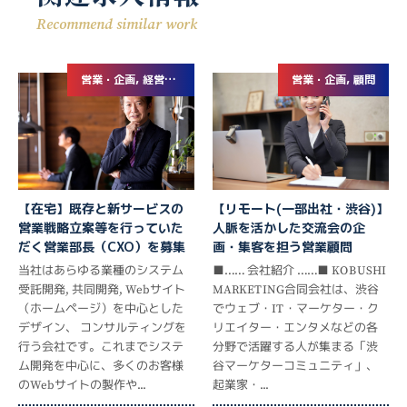
Recommend similar work
営業・企画, 経営企画・事業企画
営業・企画, 顧問
【在宅】既存と新サービスの
【リモート(一部出社・渋谷)】
営業戦略立案等を行っていた
人脈を活かした交流会の企
だく営業部長（CXO）を募集
画・集客を担う営業顧問
当社はあらゆる業種のシステム
■…… 会社紹介 ……■ KOBUSHI
受託開発, 共同開発, Webサイト
MARKETING合同会社は、渋谷
（ホームページ）を中心とした
でウェブ・IT・マーケター・ク
デザイン、 コンサルティングを
リエイター・エンタメなどの各
行う会社です。これまでシステ
分野で活躍する人が集まる「渋
ム開発を中心に、多くのお客様
谷マーケターコミュニティ」、
のWebサイトの製作や...
起業家・...