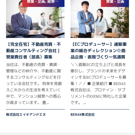
営業・企画, 経営企画・事業企画
営業・企画
【完全在宅】不動産売買・不
【ECプロデューサー】通販事
動産コンサルティング会社｜
業の総合ディレクション◎商
営業責任者（部長）募集
品企画・表現づくり一気通貫
当社は、不動産の売買・賃貸・
＼＼直販ECの立ち上げと成長を
管理などの仲介や、不動産に関
牽引し、ブランドの未来をデザ
するコンサルティングなどを行
インするECプロデューサーを募
っている会社です。 将来を見据
集！／／ ■ 企業紹介 ■ REDAS
えこれからの生活を考えていく
株式会社は、プロテイン・サプ
中で、マンション経営への感心
リメントのOEMに特化した企業
が高まっています。 豊...
です。 ...
株式会社エイチアンドエヌ
REDAS株式会社