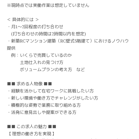
※現時点では実働作業は想定していません
＜ 具体的には ＞
・月1～2回程度の打ち合わせ
(打ち合わせの時間は2時間以内を想定)
・新築RCマンション建築（RC壁式5階建て）におけるノウハウ
提供
例：いくらで売買しているのか
土地仕入れの見つけ方
ボリュームプランの考え方 など
■■ 求める人物像 ■■
・経験を活かして在宅ワークに挑戦したい方
・新しい環境や働き方でチャレンジがしたい方
・積極的な姿勢で業務に取り組める方
・活発に意見出しや提案ができる方
■■ この求人の魅力 ■■
【 理想の働き方を実現 】