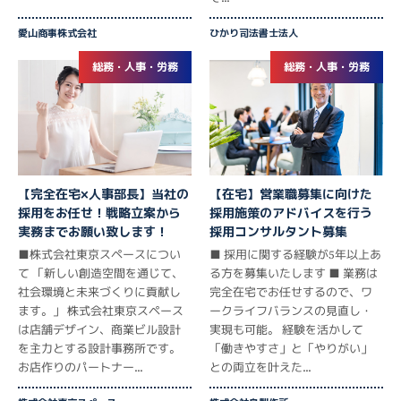
愛山商事株式会社
ひかり司法書士法人
総務・人事・労務
総務・人事・労務
【完全在宅×人事部長】当社の
【在宅】営業職募集に向けた
採用をお任せ！戦略立案から
採用施策のアドバイスを行う
実務までお願い致します！
採用コンサルタント募集
■株式会社東京スペースについ
■ 採用に関する経験が5年以上あ
て 「新しい創造空間を通じて、
る方を募集いたします ■ 業務は
社会環境と未来づくりに貢献し
完全在宅でお任せするので、ワ
ます。」 株式会社東京スペース
ークライフバランスの見直し・
は店舗デザイン、商業ビル設計
実現も可能。 経験を活かして
を主力とする設計事務所です。
「働きやすさ」と「やりがい」
お店作りのパートナー...
との両立を叶えた...