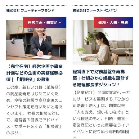
株式会社 フューチャーブランド
株式会社ファーストペンギン
経営企画・事業企画, 新規事業立ち上げ
総務・人事・労務
【完全在宅】経営企画や事業
経営直下で財務基盤を再構
計画などの企画の実務経験必
築！仕組みから組織を設計す
須｜「相談役」の募集
る経理部長ポジション！
この度、新しい分野（革製品）
【企業紹介】 全国対応のリーガ
の商品開発をはじめていくた
ルサービスを展開する「ひかり
め、今後の経営や商品企画のコ
司法書士法人」は、創業以来
ンセプト策定を行いたいと考え
「人を支え、想いをつなぐ」と
ています。 社長の相談に対し
いう理念のもと、相続・遺言・
て、経営者の目線でアドバイ
商業登記といった重要なライフ
ス・サポートをする「相談役」
イベントに寄り添う専門家集団
のポジ...
で...