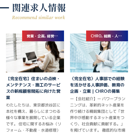
関連求人情報
Recommend similar work
営業・企画, 経営企画・事業企画
CHRO, 総務・人事・労務
【完全在宅】住まいの点検・
〈完全在宅〉人事部での経験
メンテナンス・施工のサービ
を活かせる人事評価、教育の
スの新規顧客開拓に向けた営
企画・立案｜CHROの募集
業
ー【会社紹介】ー パワープラン
わたしたちは、東京都渋谷区に
ニングは、革新的ネット産業を
本社を構え、暮らしにまつわる
作り続ける精鋭集団として「世
様々な事業を展開している企業
界中が感動するネット産業をつ
です。 住宅に関するお悩み（リ
くり、社会貢献に貢献する。」
フォーム・不動産・水道修理）
を掲げています。 徹底的な市場