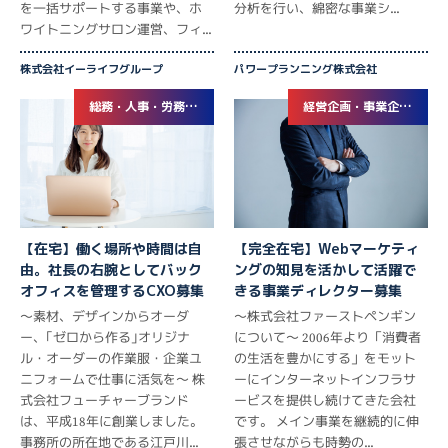
を一括サポートする事業や、ホ
分析を行い、綿密な事業シ...
ワイトニングサロン運営、フィ...
株式会社イーライフグループ
パワープランニング株式会社
総務・人事・労務, バックオフィス
経営企画・事業企画, マーケティング
【在宅】働く場所や時間は自
【完全在宅】Webマーケティ
由。社長の右腕としてバック
ングの知見を活かして活躍で
オフィスを管理するCXO募集
きる事業ディレクター募集
～素材、デザインからオーダ
～株式会社ファーストペンギン
ー、｢ゼロから作る｣オリジナ
について～ 2006年より「消費者
ル・オーダーの作業服・企業ユ
の生活を豊かにする」をモット
ニフォームで仕事に活気を～ 株
ーにインターネットインフラサ
式会社フューチャーブランド
ービスを提供し続けてきた会社
は、平成18年に創業しました。
です。 メイン事業を継続的に伸
事務所の所在地である江戸川...
張させながらも時勢の...