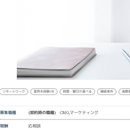
リモートワーク
業界未経験OK
時間・曜日が選べる
継続案件
高額
募集職種
(契約時の職種)
CMO,マーケティング
報酬
応相談