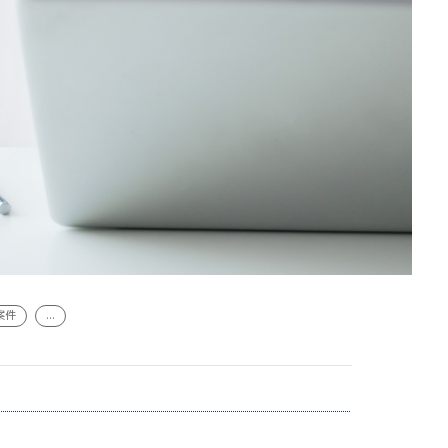
案件
...