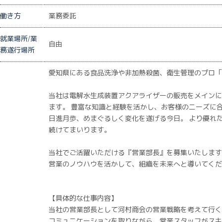
働き方
業務委託
就業場所/業
自由
務遂行場所
愛知県にある食品洗浄や非加熱殺菌、衛生管理のプロ「
当社は電解水生成装置アクアライザーの販売をメインに
ます。 豊富な知識と経験を活かし、お客様のニーズに
日進月歩、めまぐるしく変化を遂げる今日。 より優れ
続けてまいります。
当社でご活躍いただける『営業部長』を募集いたします
営業のノウハウを活かして、組織を未来へと導いてくだ
【具体的な仕事内容】
当社の営業部長として河村商会の営業戦略を考えて行く
コミュニケーションを取りながら、営業スタッフがスキ