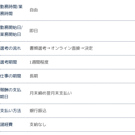
勤務時間/業
自由
務時間
勤務開始日/
即日
業務開始日
選考の流れ
書類選考→オンライン面接→決定
選考期間
1週間程度
仕事の期間
長期
報酬の支払
月末締め翌月末支払い
期日
支払い方法
銀行振込
諸経費
支給なし