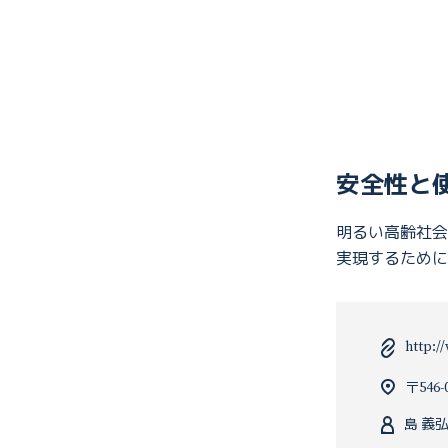
安全性と
明るい高齢社会
実現するため
http:/
〒54
島 義