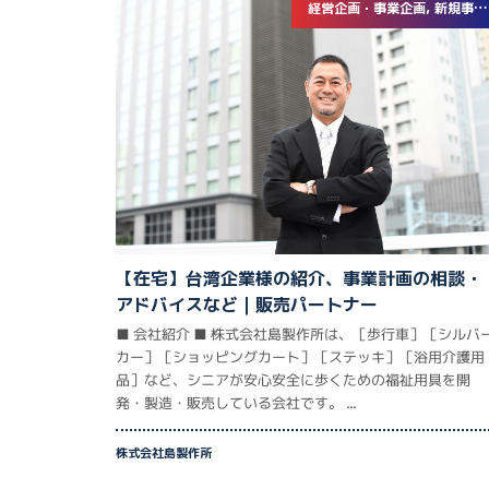
経営企画・事業企画, 新規事業立ち上げ
【在宅】台湾企業様の紹介、事業計画の相談・
アドバイスなど｜販売パートナー
■ 会社紹介 ■ 株式会社島製作所は、［歩行車］［シルバ
カー］［ショッピングカート］［ステッキ］［浴用介護用
品］など、シニアが安心安全に歩くための福祉用具を開
発・製造・販売している会社です。 ...
株式会社島製作所