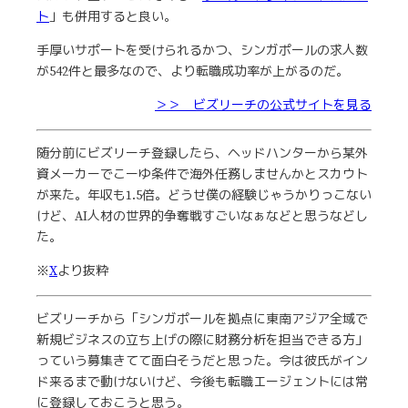
ト
」も併用すると良い。
手厚いサポートを受けられるかつ、シンガポールの求人数
が542件と最多なので、より転職成功率が上がるのだ。
＞＞ ビズリーチの公式サイトを見る
随分前にビズリーチ登録したら、ヘッドハンターから某外
資メーカーでこーゆ条件で海外任務しませんかとスカウト
が来た。年収も1.5倍。どうせ僕の経験じゃうかりっこない
けど、AI人材の世界的争奪戦すごいなぁなどと思うなどし
た。
※
X
より抜粋
ビズリーチから「シンガポールを拠点に東南アジア全域で
新規ビジネスの立ち上げの際に財務分析を担当できる方」
っていう募集きてて面白そうだと思った。今は彼氏がイン
ド来るまで動けないけど、今後も転職エージェントには常
に登録しておこうと思う。