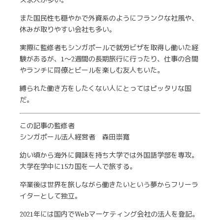
ス求人が多い。
また国民性も穏やかで外資系のようにフランクな社風や、
休みが取りやすい会社も多い。
実際に監修者もシンガポールで就労ビザを取得し働いた経
験があるが、1〜2週間の長期旅行に行ったり、仕事の合間
やランチに同僚とビールを楽しむ友人もいた。
縛られた働き方をしたくない人にとってはピッタリな国
だ。
この記事の監修者
シンガポール法人経営者 森田崇寛
幼い頃から海外に興味を持ち大学では外国語学部を専攻。
大学在学中に15カ国を一人で旅する。
卒業後は世界を旅しながら働きたいという夢からフリーラ
イターとして独立。
2021年には国内でWebマーケティング会社の法人を登記。