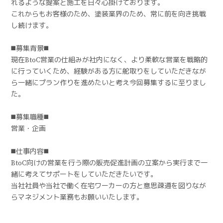
れるような提案と施工を日々心掛けております。
これからもお客様のため、塗装業界のため、常に前を向き挑戦
し続けます。
◼️募集背景◼️
現在BtoC営業の仕組みが社内になく、より柔軟な営業を戦略的
に行っていくため、経験がある方に舵取りをしていただきなが
ら一緒にプラン作りを進めたいと考え今回募集するに至りまし
た。
◼️募集職種◼️
営業・企画
◼️仕事内容◼️
BtoC向けの営業を行う際の販売促進計画の立案から実行まで一
緒に考えてサポートをしていただきたいです。
当社社員や当社で働く在宅ワーカーの方と意思疎通を図りなが
らマネジメント業務もお願いいたします。