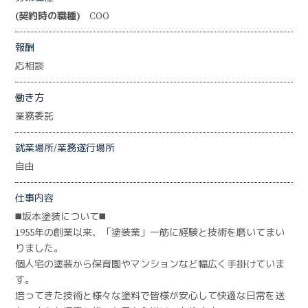
(契約時の職種)
COO
報酬
応相談
働き方
業務委託
就業場所/業務遂行場所
自由
仕事内容
◼️坂本塗装について◼️
1955年の創業以来、「塗装業」一筋に経験と技術を磨いてまい
りました。
個人宅の塗装から保育園やマンションなど幅広く手掛けていま
す。
培ってきた技術と様々な塗料で皆様が安心して快適な日常を送