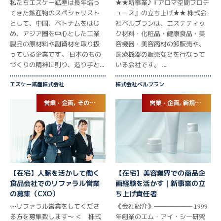
私たちエスケー鉱産は長年培っ
★★新事業♪『アロマ空間プロデ
てきた鉱産物のスペシャリスト
ュース』の立ち上げ★★ 株式会
として、中国、ベトナムをはじ
社ベルプランは、エステティッ
め、アジア圏を中心とした工業
ク材料・化粧品・健康食品・美
製品の原材料や副資材を取り扱
容機器・美容商材の卸販売や、
っている企業です。 日本のもの
医療機器の販売などを行なって
づくりの精神に則り、造り手と...
いる会社です。 ...
エスケー鉱産株式会社
株式会社ベルプラン
営業・企画, その他専門職
営業・企画, 新規事業立ち上げ
【在宅】人脈を活かして働く
【在宅】美容業界での商品企
食品会社でのリファラル営業
画経験を活かす｜新事業の立
の募集（CXO）
ち上げ責任者
～リファラル営業をしてくださ
《会社紹介》―――――― 1999
る方を募集致します～ ＜ 株式
年創業のエム・アイ・シー研究