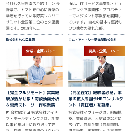
会社七久里農園のご紹介 ＞ 長
所は、ITサービス事業部・ヒュ
野県で、トマトを中心に野菜の
ーマンケア事業部・プロパティ
栽培を行っている野菜ソムリエ
ーマネジメント事業部を展開し
サミット全国第二位の七久里農
ています。 自社の基本は堅持し
園です。2018年に...
つつ他者の優れた部...
株式会社七久里農園
エム・アイ・シー研究所株式会社
営業・企画, バックオフィス
営業・企画, コンサルタント
【完全フルリモート】営業経
【完全在宅】経験者必見。事
験が活かせる！商談動画分析
業の拡大を担うHRコンサルタ
＆営業ストーリー作成業務
ント（責任者）を募集。
◤ 会社紹介 ◢ 株式会社アイド
株式会社イヴォーグは、組織構
マ・ホールディングスは、創業
築、業績管理、人材育成などに
以来10年以上に渡り培ってき
おいて、成長企業（成長前期、
た、営業・事業支援のノウハウ
成長後期、変革期）への支援事