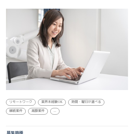
営業・企画 | 業務委託
リモートワーク
業界未経験OK
時間・曜日が選べる
継続案件
高額案件
...
募集職種