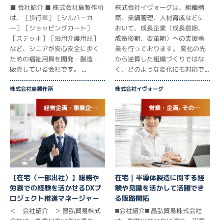
■ 会社紹介 ■ 株式会社島製作所
株式会社イヴォーグは、組織構
は、［歩行車］［シルバーカ
築、業績管理、人材育成などに
ー］［ショッピングカート］
おいて、成長企業（成長前期、
［ステッキ］［浴用介護用品］
成長後期、変革期）への支援事
など、シニアが安心安全に歩く
業を行っております。 変化の先
ための福祉用具を開発・製造・
から逆算した組織づくりではな
販売している会社です。 ...
く、どのような変化にも対応で...
株式会社島製作所
株式会社イヴォーグ
経営企画・事業企画, 総務・人事・労務
営業・企画, その他専門職
在宅｜半導体製造に関する経
【在宅（一部出社）】総務や
験や見識を活かして活躍でき
労務での経験を活かせるDXプ
る販路開拓
ロジェクト推進マネージャー
◼️会社紹介◼️ 昌弘貿易株式会社
＜ 会社紹介 ＞ 昌弘貿易株式