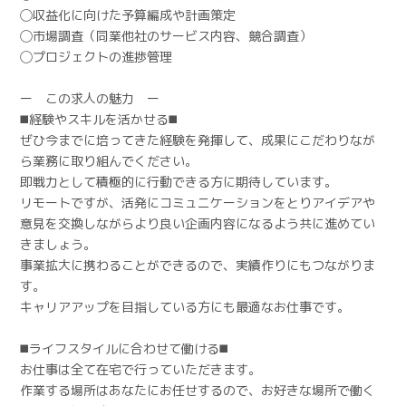
◯収益化に向けた予算編成や計画策定
◯市場調査（同業他社のサービス内容、競合調査）
◯プロジェクトの進捗管理
ー この求人の魅力 ー
◼️経験やスキルを活かせる◼️
ぜひ今までに培ってきた経験を発揮して、成果にこだわりなが
ら業務に取り組んでください。
即戦力として積極的に行動できる方に期待しています。
リモートですが、活発にコミュニケーションをとりアイデアや
意見を交換しながらより良い企画内容になるよう共に進めてい
きましょう。
事業拡大に携わることができるので、実績作りにもつながりま
す。
キャリアアップを目指している方にも最適なお仕事です。
◼️ライフスタイルに合わせて働ける◼️
お仕事は全て在宅で行っていただきます。
作業する場所はあなたにお任せするので、お好きな場所で働く