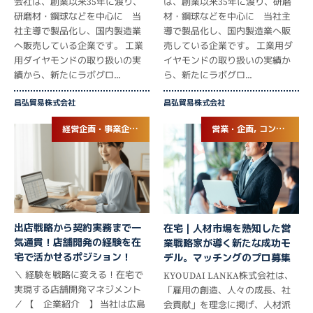
は、創業以来35年に渡り、研磨
会社は、創業以来35年に渡り、
材・鋼球などを中心に 当社主
研磨材・鋼球などを中心に 当
導で製品化し、国内製造業へ販
社主導で製品化し、国内製造業
売している企業です。 工業用ダ
へ販売している企業です。 工業
イヤモンドの取り扱いの実績か
用ダイヤモンドの取り扱いの実
ら、新たにラボグロ...
績から、新たにラボグロ...
昌弘貿易株式会社
昌弘貿易株式会社
経営企画・事業企画, バックオフィス
営業・企画, コンサルタント
出店戦略から契約実務まで一
在宅｜人材市場を熟知した営
気通貫！店舗開発の経験を在
業戦略家が導く新たな成功モ
宅で活かせるポジション！
デル。マッチングのプロ募集
＼ 経験を戦略に変える！在宅で
KYOUDAI LANKA株式会社は、
実現する店舗開発マネジメント
「雇用の創造、人々の成長、社
／ 【 企業紹介 】 当社は広島
会貢献」を理念に掲げ、人材派