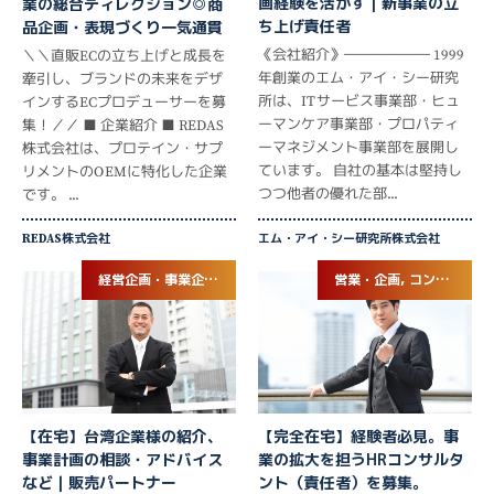
画経験を活かす｜新事業の立
業の総合ディレクション◎商
ち上げ責任者
品企画・表現づくり一気通貫
《会社紹介》―――――― 1999
＼＼直販ECの立ち上げと成長を
年創業のエム・アイ・シー研究
牽引し、ブランドの未来をデザ
所は、ITサービス事業部・ヒュ
インするECプロデューサーを募
ーマンケア事業部・プロパティ
集！／／ ■ 企業紹介 ■ REDAS
ーマネジメント事業部を展開し
株式会社は、プロテイン・サプ
ています。 自社の基本は堅持し
リメントのOEMに特化した企業
つつ他者の優れた部...
です。 ...
REDAS株式会社
エム・アイ・シー研究所株式会社
経営企画・事業企画, 新規事業立ち上げ
営業・企画, コンサルタント
【在宅】台湾企業様の紹介、
【完全在宅】経験者必見。事
事業計画の相談・アドバイス
業の拡大を担うHRコンサルタ
など｜販売パートナー
ント（責任者）を募集。