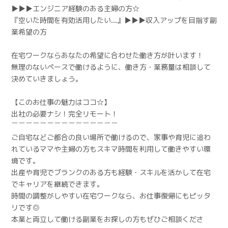
▶︎▶︎▶︎エンジニア経験のある主婦の方☆
『空いた時間を有効活用したい…』▶︎▶︎▶︎収入アップを目指す副
業希望の方
在宅ワークならあなたの希望に合わせた働き方が叶います！
無理のないペースで働けるように、働き方・業務量は相談して
決めていきましょう。
【このお仕事の魅力はココ☆】
出社の必要ナシ！完全リモート！
￣￣￣￣￣￣￣￣￣￣￣￣￣￣￣
ご自宅などご都合の良い場所で働けるので、家事や育児に追わ
れているママや主婦の方もスキマ時間を利用して働きやすい環
境です。
出産や育児でブランクのある方も経験・スキルを活かして在宅
でキャリアを継続できます。
時間の調整がしやすい在宅ワークなら、お仕事復帰にもピッタ
リです◎
本業と両立して働ける副業をお探しの方もぜひご相談くださ