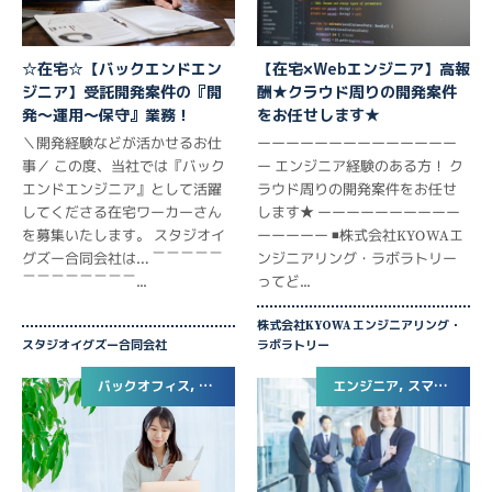
☆在宅☆【バックエンドエン
【在宅×Webエンジニア】高報
ジニア】受託開発案件の『開
酬★クラウド周りの開発案件
発～運用～保守』業務！
をお任せします★
＼開発経験などが活かせるお仕
ーーーーーーーーーーーーーー
事／ この度、当社では『バック
ー エンジニア経験のある方！ ク
エンドエンジニア』として活躍
ラウド周りの開発案件をお任せ
してくださる在宅ワーカーさん
します★ ーーーーーーーーーー
を募集いたします。 スタジオイ
ーーーーー ◾️株式会社KYOWAエ
グズー合同会社は… ￣￣￣￣￣
ンジニアリング・ラボラトリー
￣￣￣￣￣￣￣￣...
ってど...
株式会社KYOWA エンジニアリング・
スタジオイグズー合同会社
ラボラトリー
バックオフィス, エンジニア
エンジニア, スマホアプリエンジニア