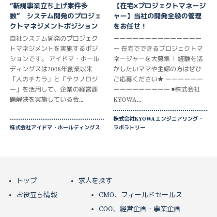
【在宅×プロジェクトマネージ
”新規事業立ち上げ案件多
ャー】当社の開発全般の管理
数” システム開発のプロジェ
をお任せ！
クトマネジメントポジション
ーーーーーーーーーーーーーー
自社システム開発のプロジェク
ー 在宅でできるプロジェクトマ
トマネジメントを実施するポジ
ネージャーを大募集！ 経験を活
ションです。 アイドマ・ホール
かしたいママや主婦の方はぜひ
ディングスは2008年創業以来
ご応募ください★ ーーーーーー
「人のチカラ」と「テクノロジ
ーーーーーーーーー ◾️株式会社
ー」を活用して、企業の経営課
KYOWA...
題解決を実施している会...
株式会社KYOWA エンジニアリング・
株式会社アイドマ・ホールディングス
ラボラトリー
トップ
求人を探す
お役立ち情報
CMO、フィールドセールス
COO、経営企画・事業企画