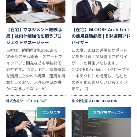
【在宅】GLOOBE Architect
【在宅】マネジメント経験必
の使用経験必須｜BIM運用アド
須｜社内体制強化を担うプロ
バイザー
ジェクトマネージャー
この度、BIMの運用をサポート
当社は、静岡県浜松市にある
いただける「BIM運用アドバイ
Webシステム開発・スマートフ
ザー」を募集いたします。
ォンアプリ開発などを手掛ける
GLOOBE Architect（グローブア
会社です。 また、ICT、位置情報
ーキテクト）を活用し、他社と
を活用したSNSの構築、運用を得
の差別化を図りたいと考えてい
意としており、人々の生活が豊
ます。 目...
かになるようなサービ...
株式会社シーポイントラボ
株式会社拓人CORPORATION
エンジニア
プログラマー, エンジニア