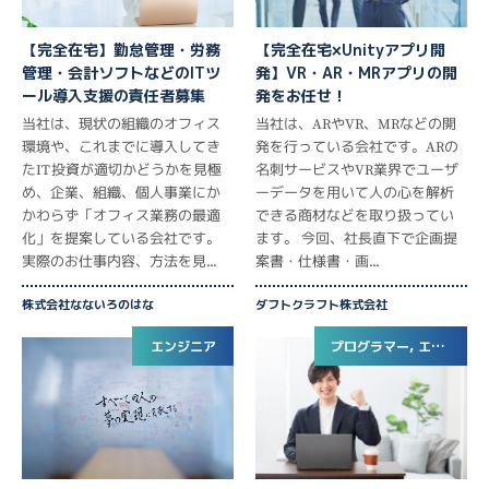
【完全在宅】勤怠管理・労務
【完全在宅×Unityアプリ開
管理・会計ソフトなどのITツ
発】VR・AR・MRアプリの開
ール導入支援の責任者募集
発をお任せ！
当社は、現状の組織のオフィス
当社は、ARやVR、MRなどの開
環境や、これまでに導入してき
発を行っている会社です。ARの
たIT投資が適切かどうかを見極
名刺サービスやVR業界でユーザ
め、企業、組織、個人事業にか
ーデータを用いて人の心を解析
かわらず「オフィス業務の最適
できる商材などを取り扱ってい
化」を提案している会社です。
ます。 今回、社長直下で企画提
実際のお仕事内容、方法を見...
案書・仕様書・画...
株式会社なないろのはな
ダフトクラフト株式会社
エンジニア
プログラマー, エンジニア