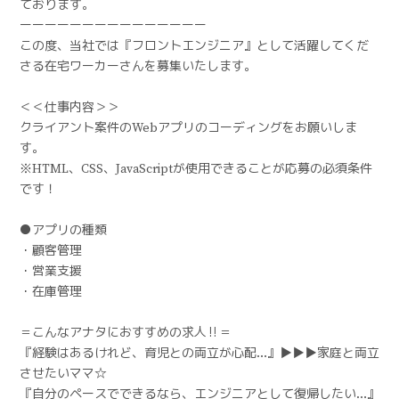
ております。
ーーーーーーーーーーーーーーー
この度、当社では『フロントエンジニア』として活躍してくだ
さる在宅ワーカーさんを募集いたします。
＜＜仕事内容＞＞
クライアント案件のWebアプリのコーディングをお願いしま
す。
※HTML、CSS、JavaScriptが使用できることが応募の必須条件
です！
●アプリの種類
・顧客管理
・営業支援
・在庫管理
＝こんなアナタにおすすめの求人‼︎＝
『経験はあるけれど、育児との両立が心配…』▶︎▶︎▶︎家庭と両立
させたいママ☆
『自分のペースでできるなら、エンジニアとして復帰したい…』