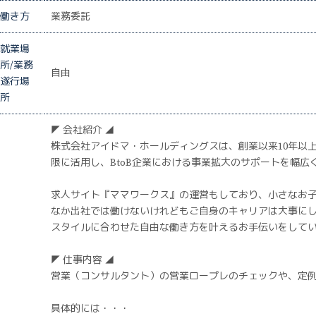
働き方
業務委託
就業場
所/業務
自由
遂行場
所
◤ 会社紹介 ◢
株式会社アイドマ・ホールディングスは、創業以来10年以
限に活用し、BtoB企業における事業拡大のサポートを幅広
求人サイト『ママワークス』の運営もしており、小さなお
なか出社では働けないけれどもご自身のキャリアは大事に
スタイルに合わせた自由な働き方を叶えるお手伝いをして
◤ 仕事内容 ◢
営業（コンサルタント）の営業ロープレのチェックや、定例
具体的には・・・