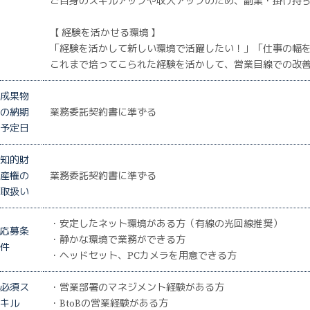
ご自身のスキルアップや収入アップのため、副業・掛け持
【 経験を活かせる環境 】
「経験を活かして新しい環境で活躍したい！」「仕事の幅
これまで培ってこられた経験を活かして、営業目線での改
成果物
の納期
業務委託契約書に準ずる
予定日
知的財
産権の
業務委託契約書に準ずる
取扱い
・安定したネット環境がある方（有線の光回線推奨）
応募条
・静かな環境で業務ができる方
件
・ヘッドセット、PCカメラを用意できる方
必須ス
・営業部署のマネジメント経験がある方
キル
・BtoBの営業経験がある方