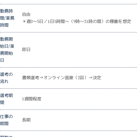
勤務時
自由
間/業務
＊週3～5日／1日5時間～（9時～21時の間）の稼働を想定
時間
勤務開
始日/業
即日
務開始
日
選考の
書類選考→オンライン面接（2回）→決定
流れ
選考期
1週間程度
間
仕事の
長期
期間