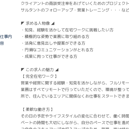
クライアントの商談受注率をあげていくためのプロジェクト
サルタントのフォローアップ・営業トレーニング・・・な
◤ 求める人物像 ◢
・知見、経験を活かして在宅ワークに挑戦したい方
仕事内
・積極的な姿勢で業務に取り組める方
容
・活発に意見出しや提案ができる方
・円滑なコミュニケーションがとれる方
・成果に拘って仕事ができる方
◤ この求人の魅力 ◢
【 完全在宅ワーク 】
営業や経営に関する経験・知見を活かしながら、フルリモ
業務はすべてリモートで行っていただくので、環境が整っ
所で、住んでいるエリアに関係なくお仕事をスタートでき
【 柔軟な働き方 】
その日の予定やライフスタイルの変化に合わせて、働く時
ベートの時間も大切にしながら、自分のペースで仕事を進