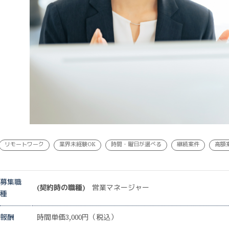
リモートワーク
業界未経験OK
時間・曜日が選べる
継続案件
高額
募集職
(契約時の職種)
営業マネージャー
種
報酬
時間単価3,000円（税込）