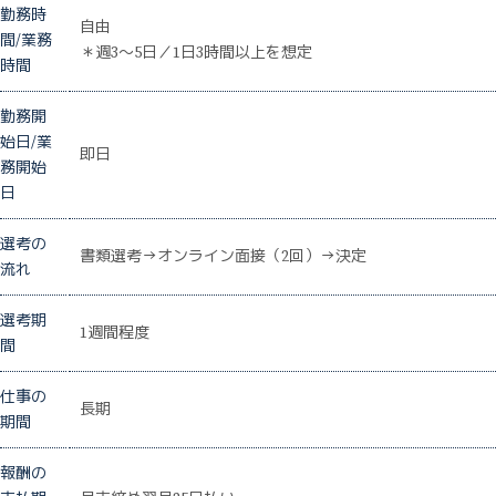
勤務時
自由
間/業務
＊週3～5日／1日3時間以上を想定
時間
勤務開
始日/業
即日
務開始
日
選考の
書類選考→オンライン面接（2回）→決定
流れ
選考期
1週間程度
間
仕事の
長期
期間
報酬の