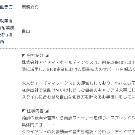
働き方
業務委託
就業場
所/業務
自由
遂行場
所
◤ 会社紹介 ◢
株式会社アイドマ・ホールディングスは、創業以来10年以
限に活用し、BtoB企業における事業拡大のサポートを幅広
求人サイト『ママワークス』の運営もしており、小さなお
なか出社では働けないけれどもご自身のキャリアは大事に
スタイルに合わせた自由な働き方を叶えるお手伝いをして
◤ 仕事内容 ◢
商談の録画や音声から商談ストーリーを作り、スプレッド
具体的には・・・
クライアントの商談動画や音声を確認・分析し、アイドマ