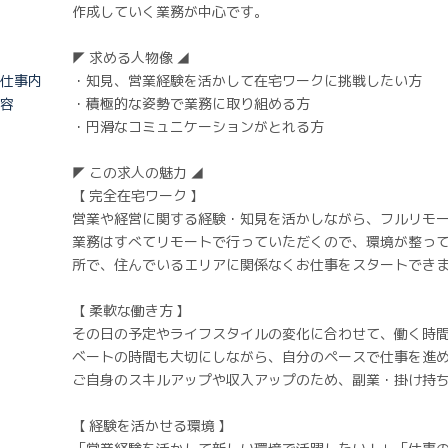
作成していく業務が中心です。
◤ 求める人物像 ◢
仕事内
・知見、営業経験を活かして在宅ワークに挑戦したい方
容
・積極的な姿勢で業務に取り組める方
・円滑なコミュニケーションがとれる方
◤ この求人の魅力 ◢
【 完全在宅ワーク 】
営業や経営に関する経験・知見を活かしながら、フルリモ
業務はすべてリモートで行っていただくので、環境が整っ
所で、住んでいるエリアに関係なくお仕事をスタートでき
【 柔軟な働き方 】
その日の予定やライフスタイルの変化に合わせて、働く時
ベートの時間も大切にしながら、自分のペースで仕事を進
ご自身のスキルアップや収入アップのため、副業・掛け持
【 経験を活かせる環境 】