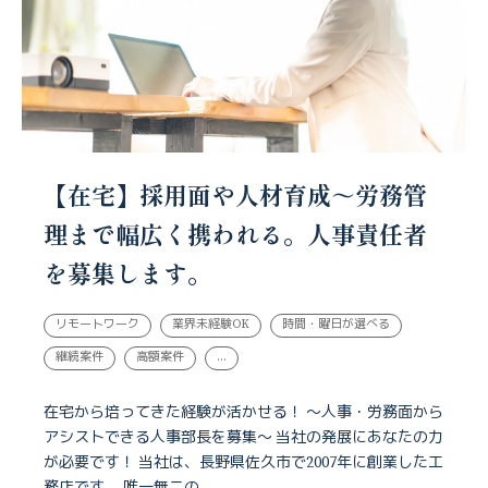
【在宅】採用面や人材育成～労務管
理まで幅広く携われる。人事責任者
を募集します。
リモートワーク
業界未経験OK
時間・曜日が選べる
継続案件
高額案件
...
在宅から培ってきた経験が活かせる！ ～人事・労務面から
アシストできる人事部長を募集～ 当社の発展にあなたの力
が必要です！ 当社は、長野県佐久市で2007年に創業した工
務店です。 唯一無二の...