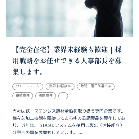
【完全在宅】業界未経験も歓迎｜採
用戦略をお任せできる人事部長を募
集します。
リモートワーク
業界未経験OK
時間・曜日が選べる
継続案件
高額案件
...
当社は鉄・ステンレス鋼材全般を取り扱う専門企業です。
様々な加工技術を駆使してあらゆる鉄鋼製品を製作してお
り、近年は、３DCADシステムを使用し製缶（溶接組立）
分野への事業展開もしています。 ...