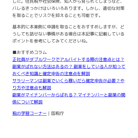
した。住民税や社会保険、知人から見られてしまうなど、
バレるきっかけはいろいろあります。しかし、適切な対策
を取ることでリスクを抑えることも可能です。
基本的に本業側に申請を取ることをおすすめしますが、ど
うしても話せない事情がある場合は本記事に記載している
ポイントを参考にしてみてくださいね。
■おすすめコラム
正社員がダブルワークでアルバイトする際の注意点とは？
副業がばれない方法はあるの？ 副業をしている人が知って
おくべき知識と確定申告の注意点を解説
サラリーマンは副業でいくら稼いだら確定申告が必要？や
り方や注意点も解説
副業がマイナンバーからばれる？ マイナンバーと副業の関
係について解説
税の学習コーナー
｜国税庁