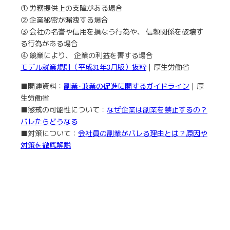
① 労務提供上の支障がある場合
② 企業秘密が漏洩する場合
③ 会社の名誉や信用を損なう行為や、 信頼関係を破壊す
る行為がある場合
④ 競業により、 企業の利益を害する場合
モデル就業規則（平成31年3月版）抜粋
｜厚生労働省
■関連資料：
副業･兼業の促進に関するガイドライン
｜厚
生労働省
■懲戒の可能性について：
なぜ企業は副業を禁止するの？
バレたらどうなる
■対策について：
会社員の副業がバレる理由とは？原因や
対策を徹底解説