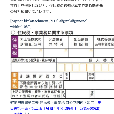
確定申告の住民税・事業税に関する事項で、「自分で納付
する」を選択しないと、住民税の通知が本業である勤務先
の会社に届いてバレます。
[caption id="attachment_2114" align="alignnone"
width="1080"]
確定申告書第二表-住民税・事業税-自分で納付（出典：
申
告書第一表・第二表【令和４年分以降用】（PDF/600KB)