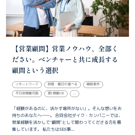
【営業顧問】営業ノウハウ、全部く
ださい。ベンチャーと共に成長する
顧問という選択
リモートワーク
時間・曜日が選べる
継続案件
平日夜稼働可能
週1稼働OK
...
「経験があるのに、活かす場所がない」。そんな想いをお
持ちのあなたへ――。 合同会社ダイク・カンパニーでは、
営業経験を活かして“顧問”として関わってくださる方を募
集しています。 私たちはSES事...