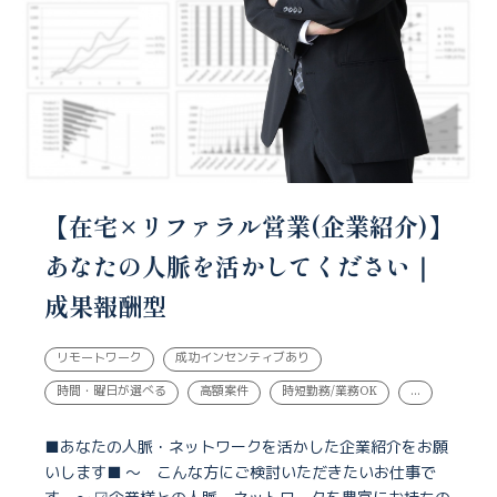
【在宅×リファラル営業(企業紹介)】
あなたの人脈を活かしてください｜
成果報酬型
リモートワーク
成功インセンティブあり
時間・曜日が選べる
高額案件
時短勤務/業務OK
...
■あなたの人脈・ネットワークを活かした企業紹介をお願
いします■ ～ こんな方にご検討いただきたいお仕事で