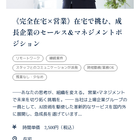
《完全在宅×営業》在宅で挑む、成
長企業のセールス&マネジメントポ
ジション
リモートワーク
継続案件
スタッフとのコミュニケーションが活発
時短勤務/業務OK
残業なし・少なめ
──あなたの思考が、組織を変える。 営業×マネジメント
で未来を切り拓く挑戦を。── 当社は上場企業グループの
一員として、AI技術を駆使した革新的なサービスを国内外
に展開し、急成長を遂げています...
時間単価 2,500円（税込）
在宅